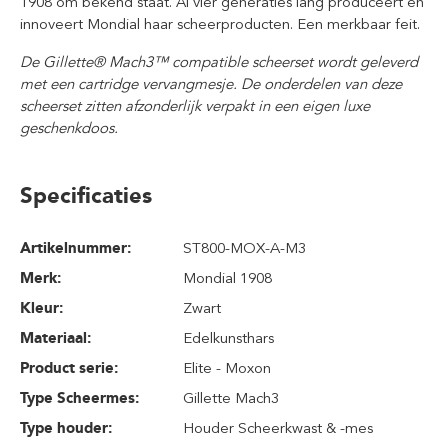
1908 om bekend staat. Al vier generaties lang produceert en
innoveert Mondial haar scheerproducten. Een merkbaar feit.
De Gillette® Mach3™ compatible scheerset wordt geleverd
met een cartridge vervangmesje. De onderdelen van deze
scheerset zitten afzonderlijk verpakt in een eigen luxe
geschenkdoos.
Specificaties
Artikelnummer:
ST800-MOX-A-M3
Merk:
Mondial 1908
Kleur:
Zwart
Materiaal:
Edelkunsthars
Product serie:
Elite - Moxon
Type Scheermes:
Gillette Mach3
Type houder:
Houder Scheerkwast & -mes