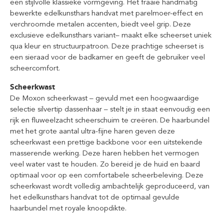
een stijlvolle klassieke vormgeving. Het fraaie handmatig
bewerkte edelkunsthars handvat met parelmoer-effect en
verchroomde metalen accenten, biedt veel grip. Deze
exclusieve edelkunsthars variant– maakt elke scheerset uniek
qua kleur en structuurpatroon. Deze prachtige scheerset is
een sieraad voor de badkamer en geeft de gebruiker veel
scheercomfort.
Scheerkwast
De Moxon scheerkwast – gevuld met een hoogwaardige
selectie silvertip dassenhaar – stelt je in staat eenvoudig een
rijk en fluweelzacht scheerschuim te creëren. De haarbundel
met het grote aantal ultra-fijne haren geven deze
scheerkwast een prettige backbone voor een uitstekende
masserende werking. Deze haren hebben het vermogen
veel water vast te houden. Zo bereid je de huid en baard
optimaal voor op een comfortabele scheerbeleving. Deze
scheerkwast wordt volledig ambachtelijk geproduceerd, van
het edelkunsthars handvat tot de optimaal gevulde
haarbundel met royale knoopdikte.