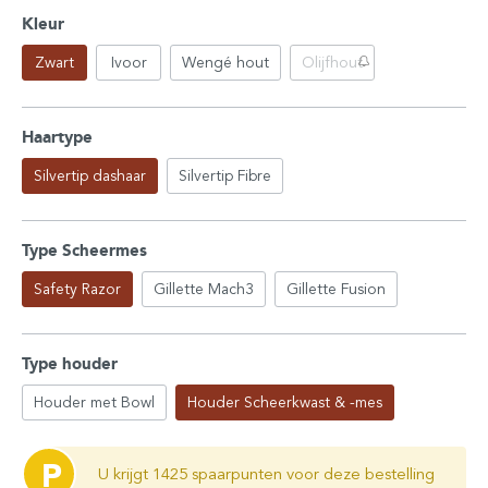
Kleur
Zwart
Ivoor
Wengé hout
Olijfhout
Haartype
Silvertip dashaar
Silvertip Fibre
Type Scheermes
Safety Razor
Gillette Mach3
Gillette Fusion
Type houder
Houder met Bowl
Houder Scheerkwast & -mes
P
U krijgt 1425 spaarpunten voor deze bestelling