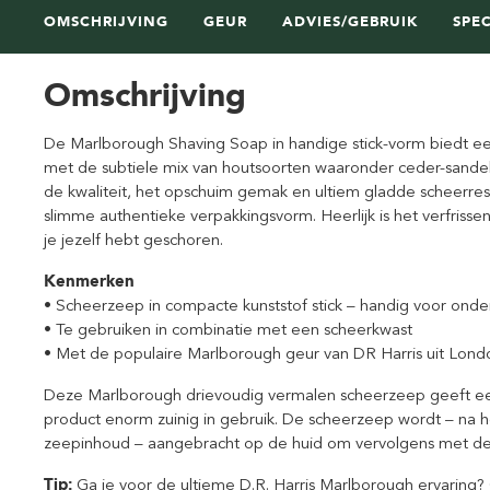
OMSCHRIJVING
GEUR
ADVIES/GEBRUIK
SPEC
Omschrijving
De Marlborough Shaving Soap in handige stick-vorm biedt e
met de subtiele mix van houtsoorten waaronder ceder-sandelh
de kwaliteit, het opschuim gemak en ultiem gladde scheerresu
slimme authentieke verpakkingsvorm. Heerlijk is het verfrisse
je jezelf hebt geschoren.
Kenmerken
• Scheerzeep in compacte kunststof stick – handig voor ond
• Te gebruiken in combinatie met een scheerkwast
• Met de populaire Marlborough geur van DR Harris uit Lond
Deze Marlborough drievoudig vermalen scheerzeep geeft een 
product enorm zuinig in gebruik. De scheerzeep wordt – na 
zeepinhoud – aangebracht op de huid om vervolgens met de
Tip:
Ga je voor de ultieme D.R. Harris Marlborough ervaring