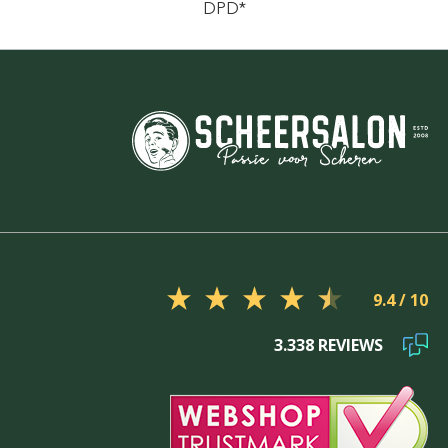
DPD*
9.4
3.338 REVIEWS