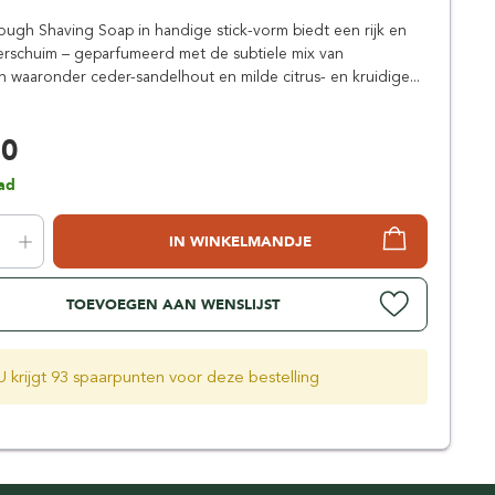
Simpsons
ugh Shaving Soap in handige stick-vorm biedt een rijk en
Stirling Soap Company
rschuim – geparfumeerd met de subtiele mix van
St. James of London
 waaronder ceder-sandelhout en milde citrus- en kruidige...
50
ad
IN WINKELMANDJE
TOEVOEGEN AAN WENSLIJST
U krijgt 93 spaarpunten voor deze bestelling