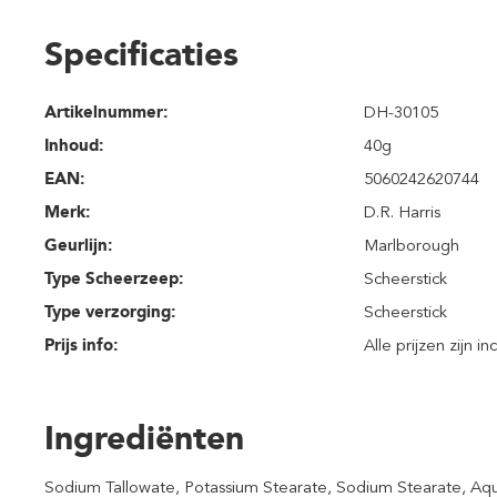
Specificaties
Artikelnummer:
DH-30105
Inhoud
:
40g
EAN:
5060242620744
Merk:
D.R. Harris
Geurlijn:
Marlborough
Type Scheerzeep:
Scheerstick
Type verzorging:
Scheerstick
Prijs info:
Alle prijzen zijn i
Ingrediënten
Sodium Tallowate, Potassium Stearate, Sodium Stearate, Aqua