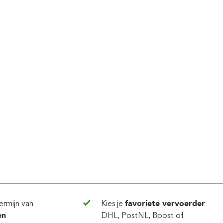
ermijn van
Kies je
favoriete vervoerder
en
DHL, PostNL, Bpost of