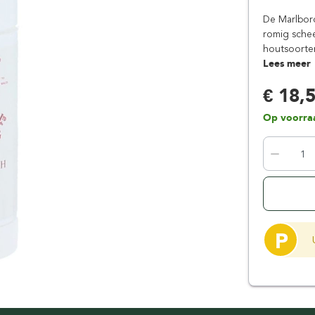
Floris London
Parker
De Marlboro
Gentlemen's Tonic
Pereira Shavery
romig schee
houtsoorten
Giesen & Forsthoff
Perma-Sharp
Lees meer
Gillette
Personna
€ 18,
Henson Shaving
Phoenix Artisan
Herold Solingen
Premax
Op voorra
Kasho Kai
Proraso
P