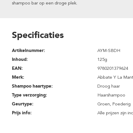
shampoo bar op een droge plek.
Specificaties
Artikelnummer:
AYM-SBDH
Inhoud
:
125g
EAN:
9780201379624
Merk:
Abbate Y La Mant
Shampoo haartype:
Droog haar
Type verzorging:
Haarshampoo
Geurtype:
Groen
, Poederig
Prijs info:
Alle prijzen zijn i