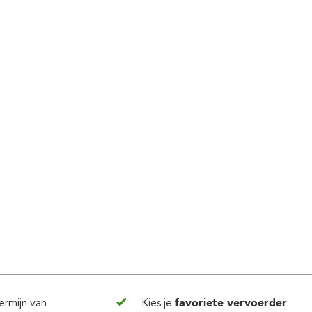
ermijn van
Kies je
favoriete vervoerder