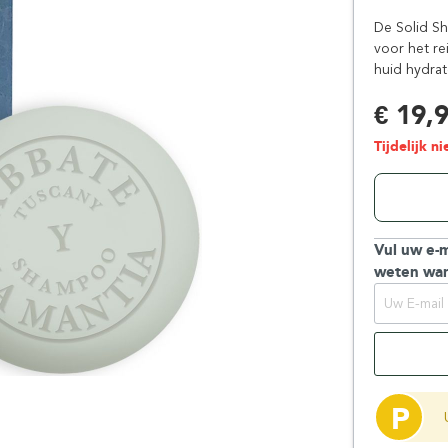
Floris London
Parker
De Solid Sh
Gentlemen's Tonic
Pereira Shavery
voor het re
huid hydrat
Giesen & Forsthoff
Perma-Sharp
Gillette
Personna
€ 19,
Henson Shaving
Phoenix Artisan
Tijdelijk n
Herold Solingen
Premax
Kasho Kai
Proraso
Vul uw e-m
weten wan
P