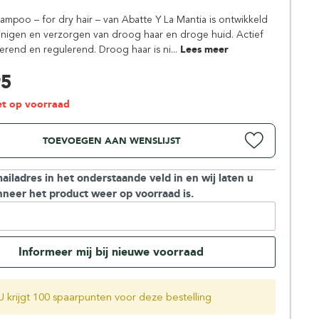
Simpsons
ampoo – for dry hair – van Abatte Y La Mantia is ontwikkeld
Stirling Soap Company
inigen en verzorgen van droog haar en droge huid. Actief
St. James of London
erend en regulerend. Droog haar is ni...
Lees meer
95
iet op voorraad
TOEVOEGEN AAN WENSLIJST
ailadres in het onderstaande veld in en wij laten u
neer het product weer op voorraad is.
Informeer mij bij nieuwe voorraad
U krijgt 100 spaarpunten voor deze bestelling