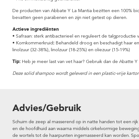
De producten van Abbate Y La Mantia bezitten een 100% biol
bevatten geen parabenen en zijn niet getest op dieren.
Actieve ingrediënten
• Safraan: sterk antibacterieel en reguleert de talgproductie
• Komkommerkruid
:
Behandeld droog en beschadigt haar en 
linolzuur (32-38%), linolzuur (18-25%) en oliezuur (15-19%)
Tip:
Heb je meer last van vet haar? Gebruik dan de Abatte Y
Deze solid shampoo wordt geleverd in een plastic-vrije karto
Advies/Gebruik
Schuim de zeep al masserend op in natte handen tot een rijk
en de hoofdhuid aan waarna middels cirkelvormige bewegin
de wortels tot de haarpunten ingemasseerd kan worden. Spoe