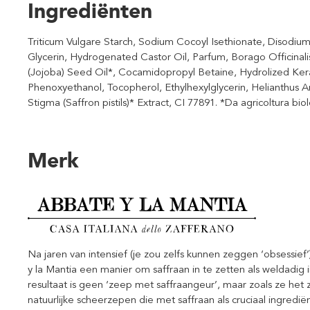
Ingrediënten
Triticum Vulgare Starch, Sodium Cocoyl Isethionate, Disodium
Glycerin, Hydrogenated Castor Oil, Parfum, Borago Officinal
(Jojoba) Seed Oil*, Cocamidopropyl Betaine, Hydrolized Kera
Phenoxyethanol, Tocopherol, Ethylhexylglycerin, Helianthus A
Stigma (Saffron pistils)* Extract, CI 77891. *Da agricoltura b
Merk
Na jaren van intensief (je zou zelfs kunnen zeggen ‘obsessief
y la Mantia een manier om saffraan in te zetten als weldadig
resultaat is geen ‘zeep met saffraangeur’, maar zoals ze het 
natuurlijke scheerzepen die met saffraan als cruciaal ingred