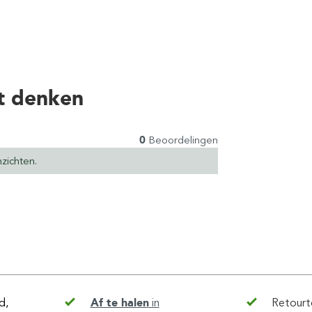
t denken
0
Beoordelingen
zichten.
d,
Af te halen
in
Retourt