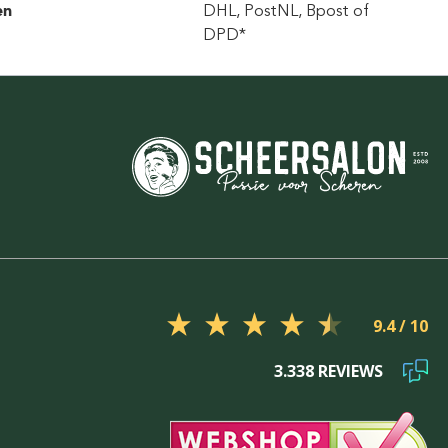
en
DHL, PostNL, Bpost of
DPD*
9.4
3.338 REVIEWS