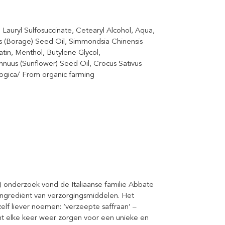
 Lauryl Sulfosuccinate, Cetearyl Alcohol, Aqua,
is (Borage) Seed Oil, Simmondsia Chinensis
tin, Menthol, Butylene Glycol,
nnuus (Sunflower) Seed Oil, Crocus Sativus
iologica/ From organic farming
’) onderzoek vond de Italiaanse familie Abbate
 ingrediënt van verzorgingsmiddelen. Het
zelf liever noemen: ‘verzeepte saffraan’ –
iënt elke keer weer zorgen voor een unieke en