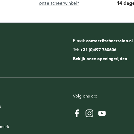
onze scheerwinkel*
14 dag
E-mail:
contact@scheersalon.nl
Tel:
+31 (0)497-760606
Bekijk onze openingstijden
Volg ons op:
s
rmerk