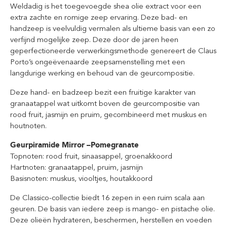
Weldadig is het toegevoegde shea olie extract voor een
extra zachte en romige zeep ervaring. Deze bad- en
handzeep is veelvuldig vermalen als ultieme basis van een zo
verfijnd mogelijke zeep. Deze door de jaren heen
geperfectioneerde verwerkingsmethode genereert de Claus
Porto’s ongeëvenaarde zeepsamenstelling met een
langdurige werking en behoud van de geurcompositie.
Deze hand- en badzeep bezit een fruitige karakter van
granaatappel wat uitkomt boven de geurcompositie van
rood fruit, jasmijn en pruim, gecombineerd met muskus en
houtnoten.
Geurpiramide Mirror –Pomegranate
Topnoten: rood fruit, sinaasappel, groenakkoord
Hartnoten: granaatappel, pruim, jasmijn
Basisnoten: muskus, viooltjes, houtakkoord
De Classico-collectie biedt 16 zepen in een ruim scala aan
geuren. De basis van iedere zeep is mango- en pistache olie.
Deze olieën hydrateren, beschermen, herstellen en voeden