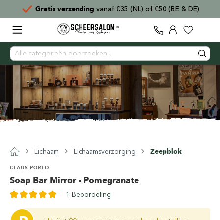
Gratis verzending
vanaf €35 (NL) of €50 (BE & DE)
Lichaam
Lichaamsverzorging
Zeepblok
CLAUS PORTO
Soap Bar Mirror - Pomegranate
1 Beoordeling