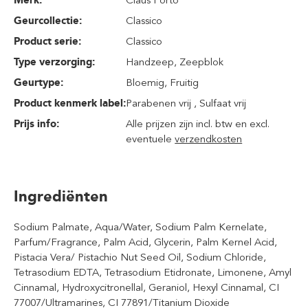
Geurcollectie:
Classico
Product serie:
Classico
Type verzorging:
Handzeep
, Zeepblok
Geurtype:
Bloemig
, Fruitig
Product kenmerk label:
Parabenen vrij , Sulfaat vrij
Prijs info:
Alle prijzen zijn incl. btw en excl.
eventuele
verzendkosten
Ingrediënten
Sodium Palmate, Aqua/Water, Sodium Palm Kernelate,
Parfum/Fragrance, Palm Acid, Glycerin, Palm Kernel Acid,
Pistacia Vera/ Pistachio Nut Seed Oil, Sodium Chloride,
Tetrasodium EDTA, Tetrasodium Etidronate, Limonene, Amyl
Cinnamal, Hydroxycitronellal, Geraniol, Hexyl Cinnamal, CI
77007/Ultramarines, CI 77891/Titanium Dioxide