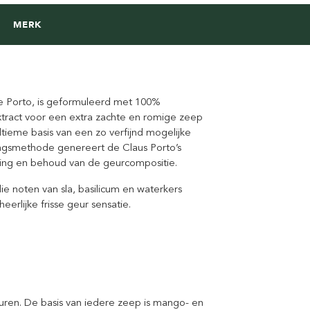
MERK
se Porto, is geformuleerd met 100%
xtract voor een extra zachte en romige zeep
ltieme basis van een zo verfijnd mogelijke
ngsmethode genereert de Claus Porto’s
ing en behoud van de geurcompositie.
e noten van sla, basilicum en waterkers
erlijke frisse geur sensatie.
euren. De basis van iedere zeep is mango- en