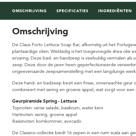
OMSCHRIJVING
SPECIFICATIES
INGREDIËNTEN
Omschrijving
De Claus Porto Lettuce Soap Bar, afkomstig uit het Portuge
plantaardige oliën. Weldadig is het toegevoegde shea olie e
ervaring. Deze bad- en handzeep is veelvuldig vermalen als u
zeep. Deze door de jaren heen geperfectioneerde verwerki
ongeëvenaarde zeepsamenstelling met een langdurige werk
Deze hand- en badzeep bezit een frisse, onverwachte geur di
combineert met sering en groene appel, wat zorgt voor een he
Geurpiramide Spring - Lettuce
Topnoten: verse salade, basilicum, water kers
Hartnoten: sering, groene appel
Basisnoten: komkommer, avocado
De Classico-collectie biedt 16 zepen in een ruim scala aan g