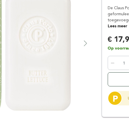
Floris London
Parker
De Claus Po
Gentlemen's Tonic
Pereira Shavery
geformuleer
toegevoegde
Giesen & Forsthoff
Perma-Sharp
Lees meer
Gillette
Personna
€ 17,
Henson Shaving
Phoenix Artisan
Herold Solingen
Premax
Op voorra
Kasho Kai
Proraso
P