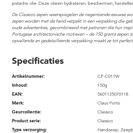
pistache olie. Deze olieën hydrateren, beschermen, herstell
De Classico zepen weerspiegelen de negentiende-eeuwse wort
zepen worden met de hand verpakt in een verpakking die geba
oude advertenties, gecombineerd met patronen die hun inspira
Portugese architectonische motieven – de 150 grams zepen zi
opvallende en gedetailleerde verpakking maakt ze tot perfec
Specificaties
Artikelnummer:
CP-C011W
Inhoud
:
150g
EAN:
5601135070118
Merk:
Claus Porto
Geurcollectie:
Classico
Product serie:
Classico
Type verzorging:
Handzeep
, Zeep