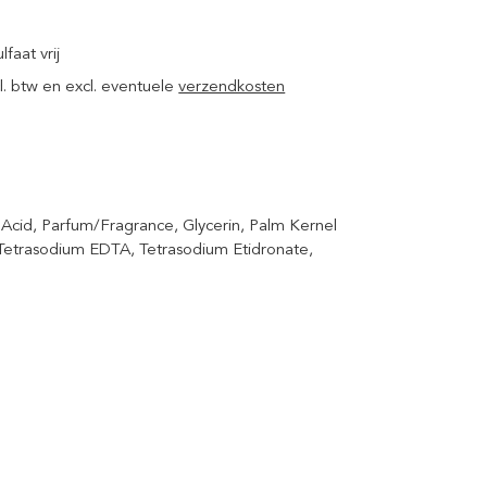
lfaat vrij
ncl. btw en excl. eventuele
verzendkosten
cid, Parfum/Fragrance, Glycerin, Palm Kernel
, Tetrasodium EDTA, Tetrasodium Etidronate,