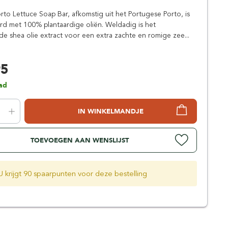
Simpsons
rto Lettuce Soap Bar, afkomstig uit het Portugese Porto, is
Stirling Soap Company
d met 100% plantaardige oliën. Weldadig is het
St. James of London
 shea olie extract voor een extra zachte en romige zee...
95
ad
IN WINKELMANDJE
TOEVOEGEN AAN WENSLIJST
U krijgt 90 spaarpunten voor deze bestelling