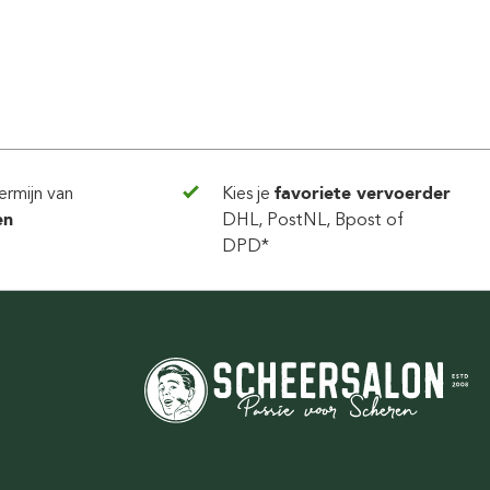
ermijn van
Kies je
favoriete vervoerder
en
DHL, PostNL, Bpost of
DPD*