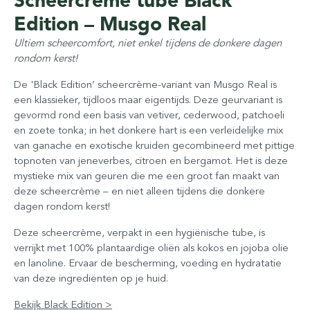
Scheercrème tube Black
Edition – Musgo Real
Ultiem scheercomfort, niet enkel tijdens de donkere dagen
rondom kerst!
De 'Black Edition’ scheercrème-variant van Musgo Real is
een klassieker, tijdloos maar eigentijds. Deze geurvariant is
gevormd rond een basis van vetiver, cederwood, patchoeli
en zoete tonka; in het donkere hart is een verleidelijke mix
van ganache en exotische kruiden gecombineerd met pittige
topnoten van jeneverbes, citroen en bergamot. Het is deze
mystieke mix van geuren die me een groot fan maakt van
deze scheercrème – en niet alleen tijdens die donkere
dagen rondom kerst!
Deze scheercrème, verpakt in een hygiënische tube, is
verrijkt met 100% plantaardige oliën als kokos en jojoba olie
en lanoline. Ervaar de bescherming, voeding en hydratatie
van deze ingrediënten op je huid.
Bekijk Black Edition >