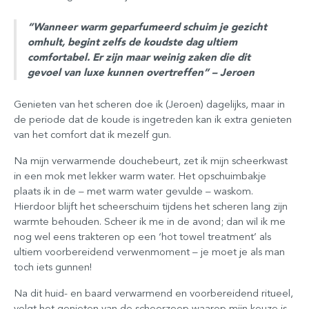
“Wanneer warm geparfumeerd schuim je gezicht
omhult, begint zelfs de koudste dag ultiem
comfortabel. Er zijn maar weinig zaken die dit
gevoel van luxe kunnen overtreffen” – Jeroen
Genieten van het scheren doe ik (Jeroen) dagelijks, maar in
de periode dat de koude is ingetreden kan ik extra genieten
van het comfort dat ik mezelf gun.
Na mijn verwarmende douchebeurt, zet ik mijn scheerkwast
in een mok met lekker warm water. Het opschuimbakje
plaats ik in de – met warm water gevulde – waskom.
Hierdoor blijft het scheerschuim tijdens het scheren lang zijn
warmte behouden. Scheer ik me in de avond; dan wil ik me
nog wel eens trakteren op een ‘hot towel treatment’ als
ultiem voorbereidend verwenmoment – je moet je als man
toch iets gunnen!
Na dit huid- en baard verwarmend en voorbereidend ritueel,
volgt het genieten van de scheerzeep waarop mijn keuze is