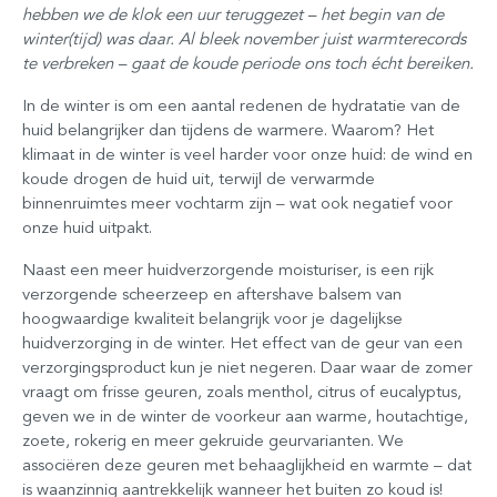
hebben we de klok een uur teruggezet – het begin van de
winter(tijd) was daar. Al bleek november juist warmterecords
te verbreken – gaat de koude periode ons toch écht bereiken.
In de winter is om een aantal redenen de hydratatie van de
huid belangrijker dan tijdens de warmere. Waarom? Het
klimaat in de winter is veel harder voor onze huid: de wind en
koude drogen de huid uit, terwijl de verwarmde
binnenruimtes meer vochtarm zijn – wat ook negatief voor
onze huid uitpakt.
Naast een meer huidverzorgende moisturiser, is een rijk
verzorgende scheerzeep en aftershave balsem van
hoogwaardige kwaliteit belangrijk voor je dagelijkse
huidverzorging in de winter. Het effect van de geur van een
verzorgingsproduct kun je niet negeren. Daar waar de zomer
vraagt om frisse geuren, zoals menthol, citrus of eucalyptus,
geven we in de winter de voorkeur aan warme, houtachtige,
zoete, rokerig en meer gekruide geurvarianten. We
associëren deze geuren met behaaglijkheid en warmte – dat
is waanzinnig aantrekkelijk wanneer het buiten zo koud is!