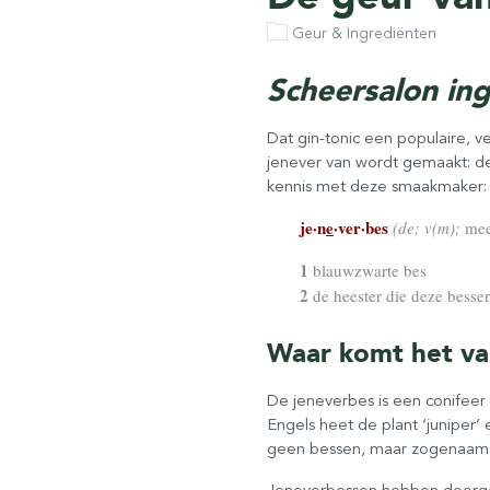
Geur & Ingrediënten
Scheersalon ing
Dat gin-tonic een populaire, 
jenever van wordt gemaakt: de 
kennis met deze smaakmaker: v
je·n
e
·ver·bes
(de; v(m);
mee
1
blauwzwarte bes
2
de heester die deze besse
Waar komt het v
De jeneverbes is een conifeer 
Engels heet de plant ‘juniper’
geen bessen, maar zogenaamde
Jeneverbessen hebben doorgaan