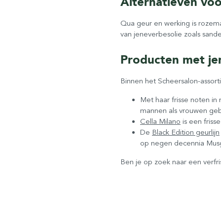
Alternatieven voo
Qua geur en werking is rozema
van jeneverbesolie zoals sandel
Producten met je
Binnen het Scheersalon-assort
Met haar frisse noten in
mannen als vrouwen geb
Cella Milano
is een friss
De
Black Edition geurlijn
op negen decennia Musgo
Ben je op zoek naar een verfris