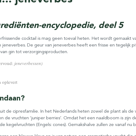
rediënten-encyclopedie, deel 5
verfrissende cocktail is mag geen toeval heten. Het wordt gemaakt 
jeneverbes. De geur van jeneverbes heeft een frisse en tegelijk p
an gin tot verzorgingsproducten.
rvoud:
jeneverbessen)
n oplevert
andaan?
uit de cipresfamilie. In het Nederlands heten zowel de plant als de v
 en de vruchten ‘juniper berries’. Omdat het een naaldboom is zijn 
 kegelvruchten (Engels: cones). Gemakshalve zullen ze vanaf nu
s een blauwe kleur en is van nature een aromatische vrucht die o