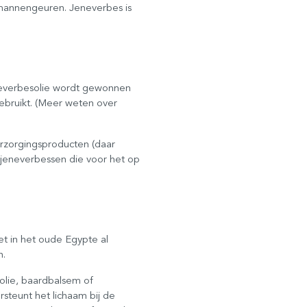
n mannengeuren. Jeneverbes is
neverbesolie wordt gewonnen
ebruikt. (Meer weten over
erzorgingsproducten (daar
t jeneverbessen die voor het op
t in het oude Egypte al
jven.
olie, baardbalsem of
teunt het lichaam bij de