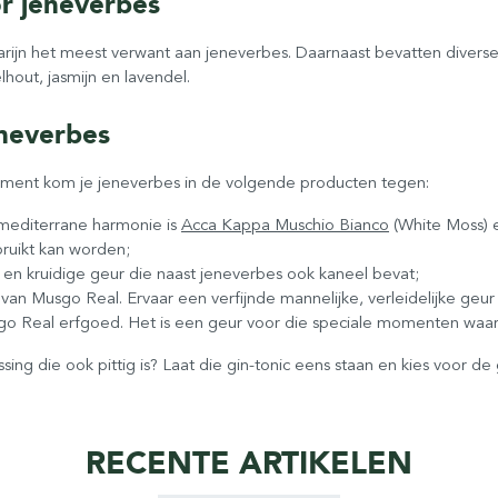
r jeneverbes
rijn het meest verwant aan jeneverbes. Daarnaast bevatten diverse
hout, jasmijn en lavendel.
neverbes
iment kom je jeneverbes in de volgende producten tegen:
 mediterrane harmonie is
Acca Kappa Muschio Bianco
(White Moss) 
ruikt kan worden;
e en kruidige geur die naast jeneverbes ook kaneel bevat;
van Musgo Real. Ervaar een verfijnde mannelijke, verleidelijke ge
 Real erfgoed. Het is een geur voor die speciale momenten waarop j
sing die ook pittig is? Laat die gin-tonic eens staan en kies voor d
RECENTE ARTIKELEN