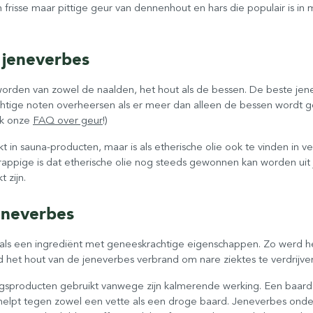
en frisse maar pittige geur van dennenhout en hars die populair is i
 jeneverbes
orden van zowel de naalden, het hout als de bessen. De beste je
chtige noten overheersen als er meer dan alleen de bessen wordt g
jk onze
FAQ over geur
!)
 in sauna-producten, maar is als etherische olie ook te vinden in v
grappige is dat etherische olie nog steeds gewonnen kan worden ui
 zijn.
eneverbes
als een ingrediënt met geneeskrachtige eigenschappen. Zo werd he
rd het hout van de jeneverbes verbrand om nare ziektes te verdri
ngsproducten gebruikt vanwege zijn kalmerende werking. Een baard
lpt tegen zowel een vette als een droge baard. Jeneverbes onders