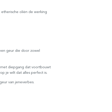
 etherische oliën de werking
een geur die door zowel
ur met diepgang dat voortbouwt
e wilt dat alles perfect is.
e geur van jeneverbes.