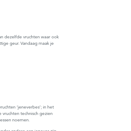
van dezelfde vruchten waar ook
ittige geur. Vandaag maak je
ruchten ‘jeneverbes’; in het
de vruchten technisch gezien
 bessen noemen.
nder andere aan jenever zijn