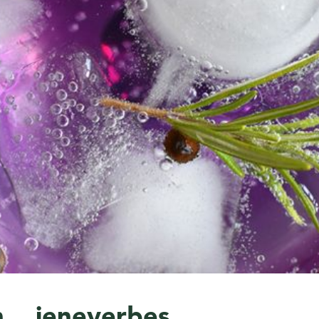
Floris London
Parker
Gentlemen's Tonic
Pereira Shavery
Giesen & Forsthoff
Perma-Sharp
Gillette
Personna
Henson Shaving
Phoenix Artisan
Herold Solingen
Premax
Kasho Kai
Proraso
... jeneverbes