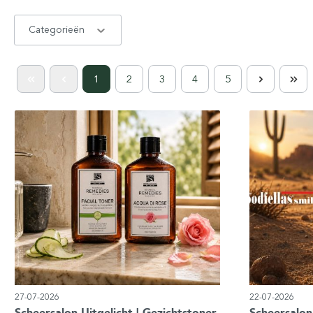
Categorieën
1
2
3
4
5
27-07-2026
22-07-2026
Scheersalon Uitgelicht | Gezichtstoner
Scheersalon