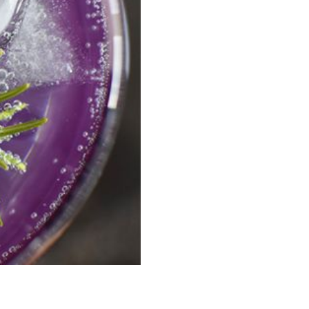
Simpsons
Stirling Soap Company
St. James of London