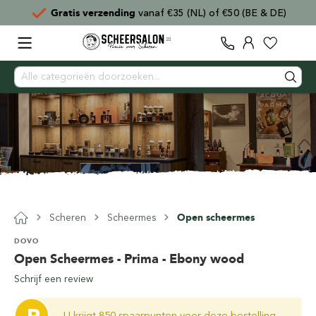
E & DE)
Voor
15:00
besteld,
direct verzonden
Scheren
Scheermes
Open scheermes
DOVO
Open Scheermes - Prima - Ebony wood
Schrijf een review
U krijgt 850 spaarpunten voor deze bestelling