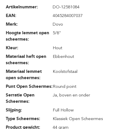
Artikelnummer:
DO-12581084
EAN:
4045284007037
Merk:
Dovo
Hoogte lemmet open
5/8"
scheermes:
Kleur:
Hout
Materiaal heft open
Ebbenhout
scheermes:
Materiaal lemmet
Koolstofstaal
open scheermes:
Punt Open Scheermes:
Round point
Serratie Open
Ja, boven en onder
Scheermes:
Slijping:
Full Hollow
Type Scheermes:
Klassiek Open Scheermes
Product gewicht:
44 gram