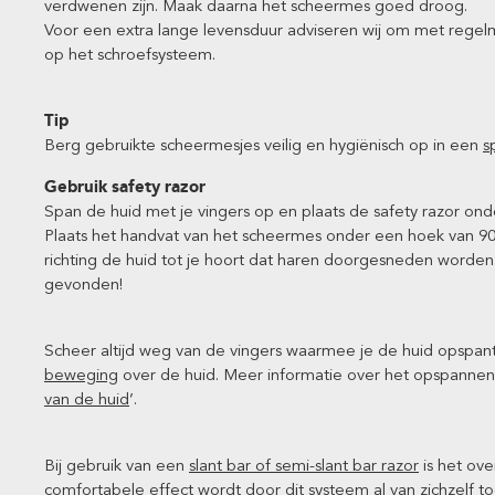
verdwenen zijn. Maak daarna het scheermes goed droog.
Voor een extra lange levensduur adviseren wij om met rege
op het schroefsysteem.
Tip
Berg gebruikte scheermesjes veilig en hygiënisch op in een
s
Gebruik safety razor
Span de huid met je vingers op en plaats de safety razor ond
Plaats het handvat van het scheermes onder een hoek van 90
richting de huid tot je hoort dat haren doorgesneden worde
gevonden!
Scheer altijd weg van de vingers waarmee je de huid opspa
beweging
over de huid. Meer informatie over het opspannen 
van de huid
’.
Bij gebruik van een
slant bar of semi-slant bar razor
is het ov
comfortabele effect wordt door dit systeem al van zichzelf t