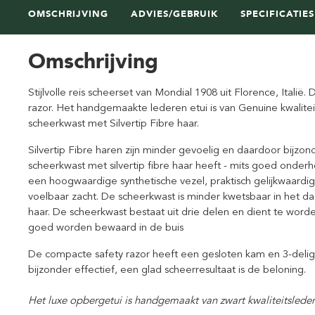
OMSCHRIJVING
ADVIES/GEBRUIK
SPECIFICATIES
Omschrijving
Stijlvolle reis scheerset van Mondial 1908 uit Florence, Itali
razor. Het handgemaakte lederen etui is van Genuine kwalite
scheerkwast met Silvertip Fibre haar.
Silvertip Fibre haren zijn minder gevoelig en daardoor bijzon
scheerkwast met silvertip fibre haar heeft - mits goed onderho
een hoogwaardige synthetische vezel, praktisch gelijkwaardig a
voelbaar zacht. De scheerkwast is minder kwetsbaar in het dage
haar.
De scheerkwast bestaat uit drie delen en dient te wor
goed worden bewaard in de buis
De compacte safety razor heeft een gesloten kam en 3-delige
bijzonder effectief, een glad scheerresultaat is de beloning.
Het luxe opbergetui is handgemaakt van zwart kwaliteitsleder 