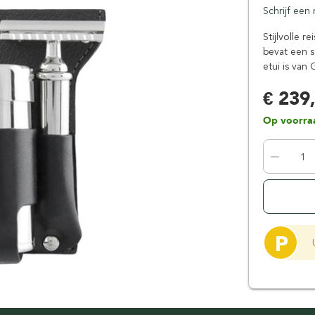
Schrijf een
Floris London
Parker
Gentlemen's Tonic
Pereira Shavery
Stijlvolle r
bevat een s
Giesen & Forsthoff
Perma-Sharp
etui is van
Gillette
Personna
Henson Shaving
Phoenix Artisan
€ 239
Herold Solingen
Premax
Op voorra
Kasho Kai
Proraso
P