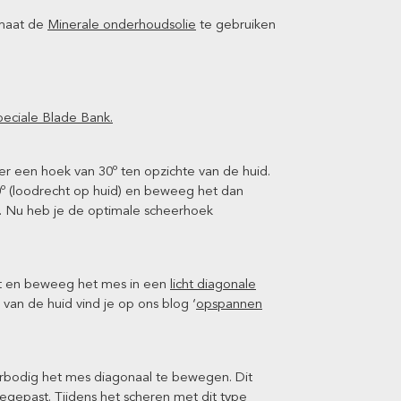
lmaat de
Minerale onderhoudsolie
te gebruiken
peciale Blade Bank.
er een hoek van 30º ten opzichte van de huid.
º (loodrecht op huid) en beweeg het dan
n. Nu heb je de optimale scheerhoek
nt en beweeg het mes in een
licht diagonale
van de huid vind je op ons blog ‘
opspannen
erbodig het mes diagonaal te bewegen. Dit
oegepast. Tijdens het scheren met dit type