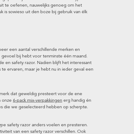
 uit te oefenen, nauwelijks genoeg om het
is sowieso uit den boze bij gebruik van élk
robeer een aantal verschillende merken en
e gevoel bij hebt voor tenminste één maand.
en safety razor. Nadien blijft het interessant
te ervaren, maar je hebt nu in ieder geval een
 merk dat geweldig presteert voor de ene
jn onze
6-pack mix-verpakkingen
erg handig én
ades die we geselecteerd hebben op scherpte.
ype safety razor anders voelen en presteren.
iteit van een safety razor verschillen. Ook