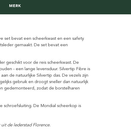
MERK
ë. De set bevat een scheerkwast en een safety
itsleder gemaakt.
De set bevat een
der geschikt voor de reis scheerkwast. De
uden - een lange levensduur. Silvertip Fibre is
an de natuurlijke Silvertip das. De vezels zijn
lijks gebruik en droogt sneller dan natuurlijk
den gedemonteerd, zodat de borstelharen
 schroefsluiting. De Mondial scheerkop is
uit de lederstad Florence.