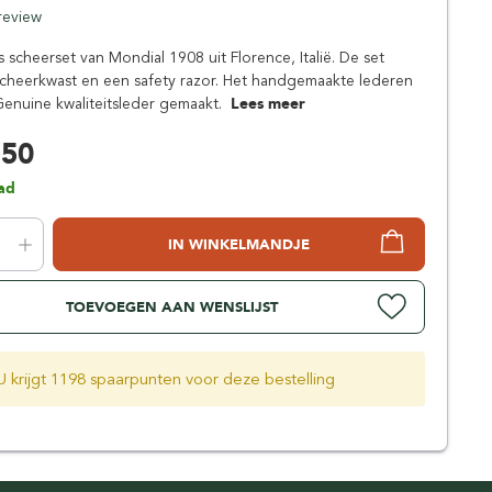
Simpsons
 review
Stirling Soap Company
eis scheerset van Mondial 1908 uit Florence, Italië. De set
St. James of London
cheerkwast en een safety razor. Het handgemaakte lederen
 Genuine kwaliteitsleder gemaakt.
Lees meer
,50
ad
IN WINKELMANDJE
TOEVOEGEN AAN WENSLIJST
U krijgt 1198 spaarpunten voor deze bestelling