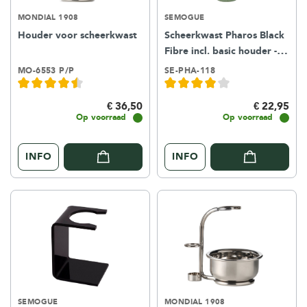
MONDIAL 1908
SEMOGUE
Houder voor scheerkwast
Scheerkwast Pharos Black
Fibre incl. basic houder -
ocean green
MO-6553 P/P
SE-PHA-118
€ 36,50
€ 22,95
Op voorraad
Op voorraad
INFO
INFO
SEMOGUE
MONDIAL 1908