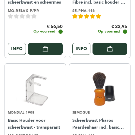
scheerkwast en scheermes
Fibre incl. basic houder –
yellow
MO-RELAX P/PR
SE-PHA-116
€ 56,50
€ 22,95
Op voorraad
Op voorraad
INFO
INFO
MONDIAL 1908
SEMOGUE
Basic Houder voor
Scheerkwast Pharos
scheerkwast - transparant
Paardenhaar incl. basic
houder - yellow