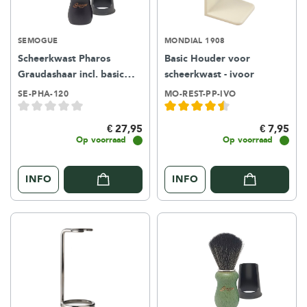
SEMOGUE
MONDIAL 1908
Scheerkwast Pharos
Basic Houder voor
Graudashaar incl. basic
scheerkwast - ivoor
houder – Zwart
SE-PHA-120
MO-REST-PP-IVO
€ 27,95
€ 7,95
Op voorraad
Op voorraad
INFO
INFO