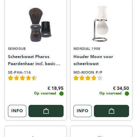
SEMOGUE
MONDIAL 1908
Scheerkwast Pharos
Houder Moon voor
Paardenhaar incl. basic
scheerkwast
houder – black
SE-PHA-114
MO-MOON P/P
€ 18,95
€ 34,50
Op voorraad
Op voorraad
INFO
INFO