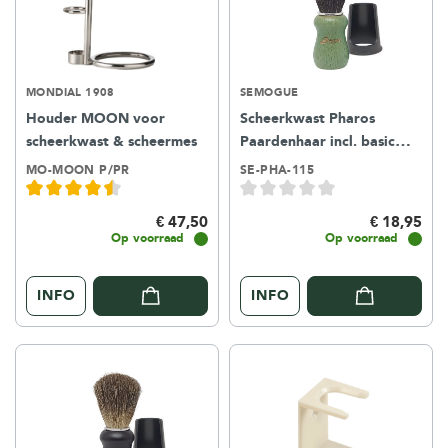
MONDIAL 1908
SEMOGUE
Houder MOON voor
Scheerkwast Pharos
scheerkwast & scheermes
Paardenhaar incl. basic
houder - ocean green
MO-MOON P/PR
SE-PHA-115
€ 47,50
€ 18,95
Op voorraad
Op voorraad
INFO
INFO