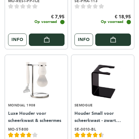
MO-REST-PP-ICE
SE-PHA-113
€ 7,95
€ 18,95
Op voorraad
Op voorraad
INFO
INFO
MONDIAL 1908
SEMOGUE
Luxe Houder voor
Houder Small voor
scheerkwast & scheermes
scheerkwast - zwart
kunststof
MO-ST-800
SE-0010-BL