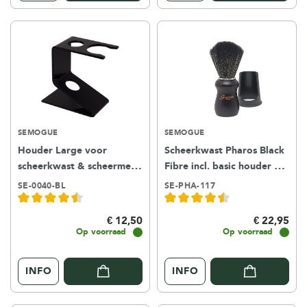
SEMOGUE
SEMOGUE
Houder Large voor
Scheerkwast Pharos Black
scheerkwast & scheermes -
Fibre incl. basic houder –
zwart kunststof
black
SE-0040-BL
SE-PHA-117
€ 12,50
€ 22,95
Op voorraad
Op voorraad
INFO
INFO