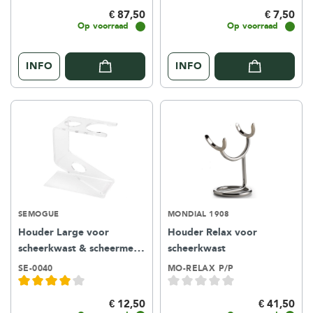
€ 87,50
€ 7,50
Op voorraad
Op voorraad
INFO
INFO
SEMOGUE
MONDIAL 1908
Houder Large voor
Houder Relax voor
scheerkwast & scheermes -
scheerkwast
acryl kunststof
SE-0040
MO-RELAX P/P
€ 12,50
€ 41,50