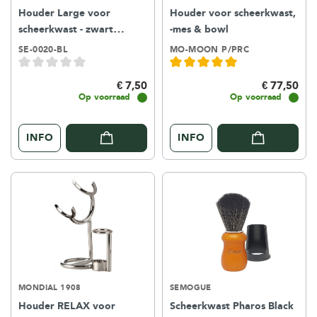
Houder Large voor
Houder voor scheerkwast,
scheerkwast - zwart
-mes & bowl
kunststof
SE-0020-BL
MO-MOON P/PRC
€ 7,50
€ 77,50
Op voorraad
Op voorraad
INFO
INFO
MONDIAL 1908
SEMOGUE
Houder RELAX voor
Scheerkwast Pharos Black