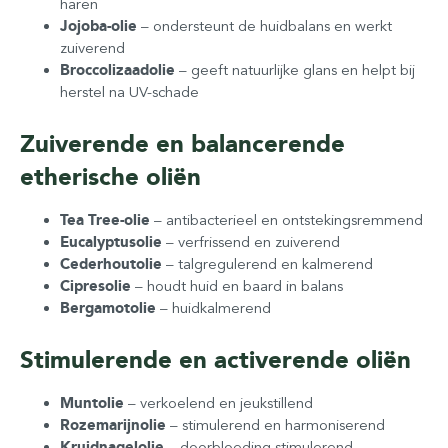
haren
Jojoba-olie
– ondersteunt de huidbalans en werkt
zuiverend
Broccolizaadolie
– geeft natuurlijke glans en helpt bij
herstel na UV-schade
Zuiverende en balancerende
etherische oliën
Tea Tree-olie
– antibacterieel en ontstekingsremmend
Eucalyptusolie
– verfrissend en zuiverend
Cederhoutolie
– talgregulerend en kalmerend
Cipresolie
– houdt huid en baard in balans
Bergamotolie
– huidkalmerend
Stimulerende en activerende oliën
Muntolie
– verkoelend en jeukstillend
Rozemarijnolie
– stimulerend en harmoniserend
Kruidnagelolie
– doorbloeding stimulerend