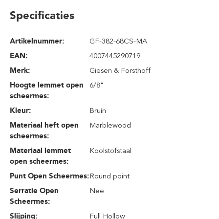
Specificaties
Artikelnummer:
GF-382-68CS-MA
EAN:
4007445290719
Merk:
Giesen & Forsthoff
Hoogte lemmet open
6/8"
scheermes:
Kleur:
Bruin
Materiaal heft open
Marblewood
scheermes:
Materiaal lemmet
Koolstofstaal
open scheermes:
Punt Open Scheermes:
Round point
Serratie Open
Nee
Scheermes:
Slijping:
Full Hollow