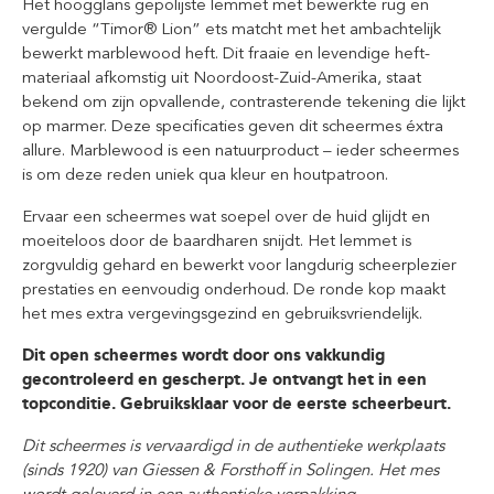
Het hoogglans gepolijste lemmet met bewerkte rug en
vergulde “Timor® Lion” ets matcht met het ambachtelijk
bewerkt marblewood heft. Dit fraaie en levendige heft-
materiaal afkomstig uit Noordoost-Zuid-Amerika, staat
bekend om zijn opvallende, contrasterende tekening die lijkt
op marmer. Deze specificaties geven dit scheermes éxtra
allure. Marblewood is een natuurproduct – ieder scheermes
is om deze reden uniek qua kleur en houtpatroon.
Ervaar een scheermes wat soepel over de huid glijdt en
moeiteloos door de baardharen snijdt. Het lemmet is
zorgvuldig gehard en bewerkt voor langdurig scheerplezier
prestaties en eenvoudig onderhoud. De ronde kop maakt
het mes extra vergevingsgezind en gebruiksvriendelijk.
Dit open scheermes wordt door ons vakkundig
gecontroleerd en gescherpt. Je ontvangt het in een
topconditie. Gebruiksklaar voor de eerste scheerbeurt.
Dit scheermes is vervaardigd in de authentieke werkplaats
(sinds 1920) van Giessen & Forsthoff in Solingen. Het mes