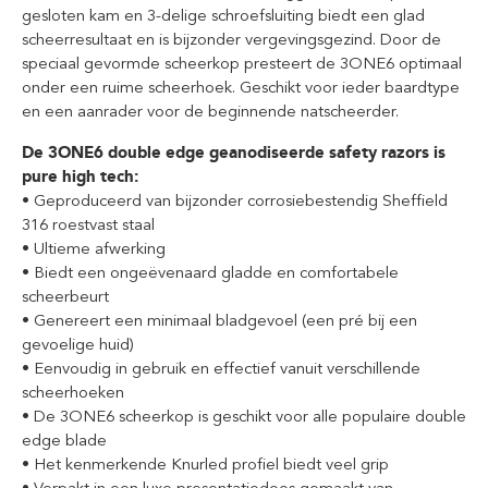
gesloten kam en 3-delige schroefsluiting biedt een glad
scheerresultaat en is bijzonder vergevingsgezind. Door de
speciaal gevormde scheerkop presteert de 3ONE6 optimaal
onder een ruime scheerhoek. Geschikt voor ieder baardtype
en een aanrader voor de beginnende natscheerder.
De 3ONE6 double edge geanodiseerde safety razors is
pure high tech:
• Geproduceerd van bijzonder corrosiebestendig Sheffield
316 roestvast staal
• Ultieme afwerking
• Biedt een ongeëvenaard gladde en comfortabele
scheerbeurt
• Genereert een minimaal bladgevoel (een pré bij een
gevoelige huid)
• Eenvoudig in gebruik en effectief vanuit verschillende
scheerhoeken
• De 3ONE6 scheerkop is geschikt voor alle populaire double
edge blade
• Het kenmerkende Knurled profiel biedt veel grip
• Verpakt in een luxe presentatiedoos gemaakt van