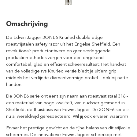
Omschrijving
De Edwin Jagger 3ONE6 Knurled double edge
roestvrijstalen safety razor uit het Engelse Sheffield. Een
revolutionair productontwerp en grensverleggende
productiemethodes zorgen voor een ongekend
comfortabel, glad en efficiënt scheerresultaat. Het handvat
van de volledige rvs Knurled versie biedt je ultiem grip
middels het verfijnde diamantvormige profiel – ook bij natte
handen.
De 3ONE6 serie ontleent zijn naam aan roestvast staal 316 -
een materiaal van hoge kwaliteit, van oudsher gesmeed in
Sheffield, de thuisbasis van Edwin Jagger. De 3ONE6 serie is
nu al wereldwijd gerespecteerd. Wil jij ook ervaren waarom?
Ervaar het prettige gewicht en de fijne balans van dit stijlvolle
scheermes. De innovatieve Edwin Jagger scheerkop met