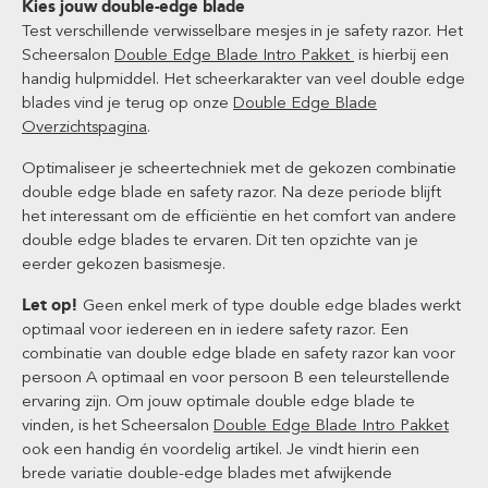
Kies jouw double-edge blade
Test verschillende verwisselbare mesjes in je safety razor. Het
Scheersalon
Double Edge Blade Intro Pakket
is hierbij een
handig hulpmiddel. Het scheerkarakter van veel double edge
blades vind je terug op onze
Double Edge Blade
Overzichtspagina
.
Optimaliseer je scheertechniek met de gekozen combinatie
double edge blade en safety razor. Na deze periode blijft
het interessant om de efficiëntie en het comfort van andere
double edge blades te ervaren. Dit ten opzichte van je
eerder gekozen basismesje.
Let op!
Geen enkel merk of type double edge blades werkt
optimaal voor iedereen en in iedere safety razor. Een
combinatie van double edge blade en safety razor kan voor
persoon A optimaal en voor persoon B een teleurstellende
ervaring zijn. Om jouw optimale double edge blade te
vinden, is het Scheersalon
Double Edge Blade Intro Pakket
ook een handig én voordelig artikel. Je vindt hierin een
brede variatie double-edge blades met afwijkende