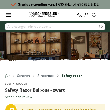
Gratis verzending
vanaf €35 (NL) of €50 (BE & DE)
Scheren
Scheermes
Safety razor
EDWIN JAGGER
Safety Razor Bulbous - zwart
Schrijf een review
U krijgt 325 spaarpunten voor deze bestelling