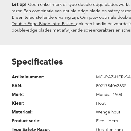
Let op!
Geen enkel merk of type double edge blades werkt o
razor. Een combinatie van double edge blade en safety razo
B een teleurstellende ervaring zijn. Om jouw optimale double
Double Edge Blade Intro Pakket
ook een handig én voordelig 
double-edge blades met afwijkende scheerkarakters en sche
Specificaties
Artikelnummer:
MO-RAZ-HER-SA
EAN:
8021784062635
Merk:
Mondial 1908
Kleur:
Hout
Materiaal:
Wengé hout
Product serie:
Elite - Hero
Type Safety Razor:
Gesloten kam