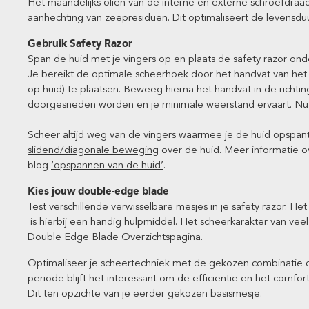
Het maandelijks oliën van de interne en externe schroefdra
aanhechting van zeepresiduen. Dit optimaliseert de levensdu
Gebruik Safety Razor
Span de huid met je vingers op en plaats de safety razor ond
Je bereikt de optimale scheerhoek door het handvat van het
op huid) te plaatsen. Beweeg hierna het handvat in de richtin
doorgesneden worden en je minimale weerstand ervaart. Nu
Scheer altijd weg van de vingers waarmee je de huid opspa
slidend/diagonale beweging
over de huid. Meer informatie o
blog
‘opspannen van de huid’
.
Kies jouw double-edge blade
Test verschillende verwisselbare mesjes in je safety razor. H
is hierbij een handig hulpmiddel. Het scheerkarakter van vee
Double Edge Blade Overzichtspagina
.
Optimaliseer je scheertechniek met de gekozen combinatie 
periode blijft het interessant om de efficiëntie en het comf
Dit ten opzichte van je eerder gekozen basismesje.