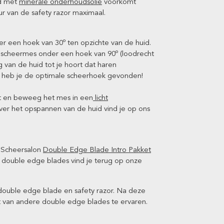
ad met
minerale onderhoudsolie
voorkomt
ur van de safety razor maximaal.
er een hoek van 30º ten opzichte van de huid.
 scheermes onder een hoek van 90º (loodrecht
g van de huid tot je hoort dat haren
 heb je de optimale scheerhoek gevonden!
nt en beweeg het mes in een
licht
ver het opspannen van de huid vind je op ons
et Scheersalon
Double Edge Blade Intro Pakket
l double edge blades vind je terug op onze
double edge blade en safety razor. Na deze
ort van andere double edge blades te ervaren.