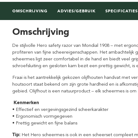
OMSCHRIJVING
ADVIES/GEBRUIK
SPECIFICATIES
Omschrijving
De stijlvolle Hero safety razor van Mondial 1908 – met ergono
profiteren van fijne scheereigenschappen. Het ambachtelij
scheermes ligt zeer comfortabel in de hand en biedt veel gri
schroefsluiting en gesloten kam bezit een prettig gewicht, is
Fraai is het aantrekkelijk gekozen olijfhouten handvat met
houtsoort staat bekend om zijn grote hardheid en is afkomsti
gebied. Olijfhout is een natuurproduct – elk scheermes is om
Kenmerken
• Effectief en vergevingsgezind scheerkarakter
• Ergonomisch vormgegeven
• Prettig gewicht en fijne balans
Tip:
Het Hero scheermes is ook in een scheerset compleet me