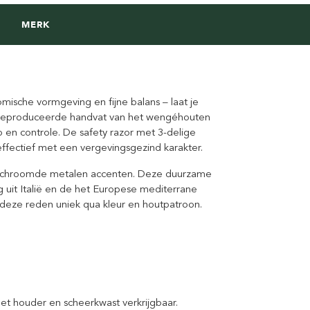
MERK
mische vormgeving en fijne balans – laat je
k geproduceerde handvat van het wengéhouten
p en controle. De safety razor met 3-delige
 effectief met een vergevingsgezind karakter.
 verchroomde metalen accenten. Deze duurzame
g uit Italië en de het Europese mediterrane
 deze reden uniek qua kleur en houtpatroon.
t houder en scheerkwast verkrijgbaar.