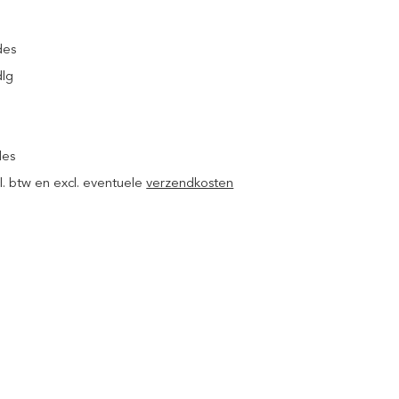
des
dlg
des
ncl. btw en excl. eventuele
verzendkosten