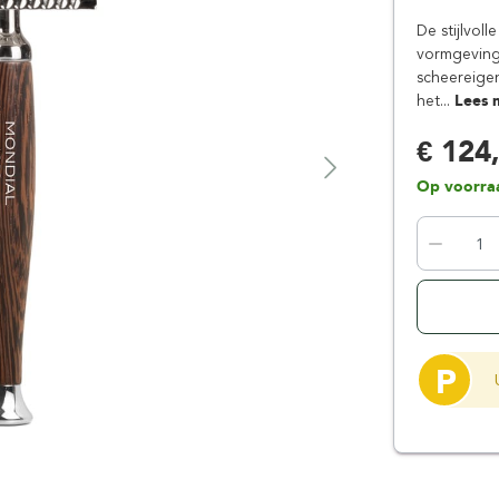
Floris London
Parker
De stijlvol
Gentlemen's Tonic
Pereira Shavery
vormgeving e
scheereige
Giesen & Forsthoff
Perma-Sharp
het...
Lees 
Gillette
Personna
€ 124
Henson Shaving
Phoenix Artisan
Herold Solingen
Premax
Op voorra
Kasho Kai
Proraso
P