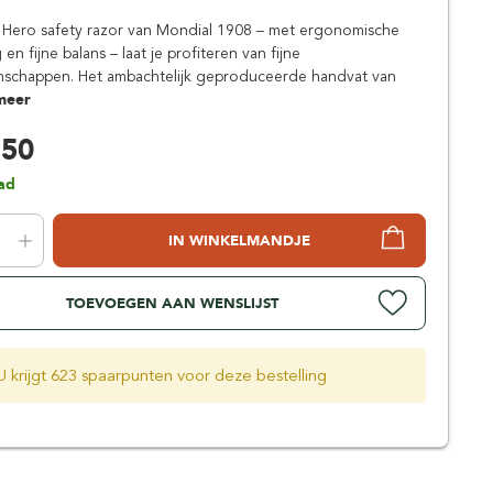
Simpsons
le Hero safety razor van Mondial 1908 – met ergonomische
Stirling Soap Company
n fijne balans – laat je profiteren van fijne
St. James of London
nschappen. Het ambachtelijk geproduceerde handvat van
meer
,50
ad
IN WINKELMANDJE
TOEVOEGEN AAN WENSLIJST
U krijgt 623 spaarpunten voor deze bestelling