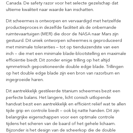
Canada. De safety razor voor het selecte gezelschap dat
ultieme kwaliteit naar waarde kan inschatten.
Dit scheermes is ontworpen en vervaardigd met hetzelfde
productieproces in dezelfde faciliteit als de onbemande
ruimtevaartuigen (MER) die door de NASA naar Mars zijn
gestuurd. Dit uniek ontworpen scheermes is geproduceerd
met minimale toleranties – tot op tienduizendste van een
inch – die met een minimale blade-blootstelling en maximale
efficiëntie biedt. Dit zonder enige trilling op het altijd
symmetrisch gepositioneerde double edge blade. Trillingen
op het double edge blade zijn een bron van razorburn en
ingegroeide haren.
Dit aantrekkelijk gestileerde titanium scheermes bezit een
perfecte balans. Het langere, licht conisch uitlopende
handvat bezit een aantrekkelijk en efficiënt reliëf wat te allen
tijde grip en controle biedt – ook bij natte handen. Dit zijn
belangrijke eigenschappen voor een optimale controle
tijdens het scheren van de baard of het gehele lichaam.
Bijzonder is het design van de scheerkop die de double