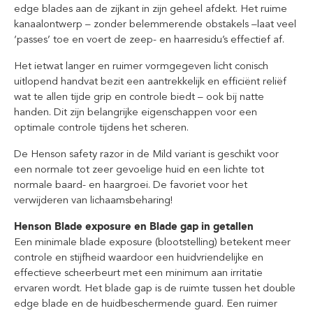
edge blades aan de zijkant in zijn geheel afdekt. Het ruime
kanaalontwerp – zonder belemmerende obstakels –laat veel
‘passes’ toe en voert de zeep- en haarresidu’s effectief af.
Het ietwat langer en ruimer vormgegeven licht conisch
uitlopend handvat bezit een aantrekkelijk en efficiënt reliëf
wat te allen tijde grip en controle biedt – ook bij natte
handen. Dit zijn belangrijke eigenschappen voor een
optimale controle tijdens het scheren.
De Henson safety razor in de Mild variant is geschikt voor
een normale tot zeer gevoelige huid en een lichte tot
normale baard- en haargroei. De favoriet voor het
verwijderen van lichaamsbeharing!
Henson Blade exposure en Blade gap in getallen
Een minimale blade exposure (blootstelling) betekent meer
controle en stijfheid waardoor een huidvriendelijke en
effectieve scheerbeurt met een minimum aan irritatie
ervaren wordt. Het blade gap is de ruimte tussen het double
edge blade en de huidbeschermende guard. Een ruimer