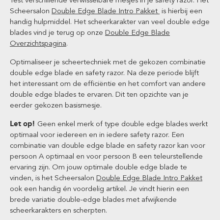
Test verschillende verwisselbare mesjes in je safety razor. Het
Scheersalon
Double Edge Blade Intro Pakket
is hierbij een
handig hulpmiddel. Het scheerkarakter van veel double edge
blades vind je terug op onze
Double Edge Blade
Overzichtspagina
.
Optimaliseer je scheertechniek met de gekozen combinatie
double edge blade en safety razor. Na deze periode blijft
het interessant om de efficiëntie en het comfort van andere
double edge blades te ervaren. Dit ten opzichte van je
eerder gekozen basismesje.
Let op!
Geen enkel merk of type double edge blades werkt
optimaal voor iedereen en in iedere safety razor. Een
combinatie van double edge blade en safety razor kan voor
persoon A optimaal en voor persoon B een teleurstellende
ervaring zijn. Om jouw optimale double edge blade te
vinden, is het Scheersalon
Double Edge Blade Intro Pakket
ook een handig én voordelig artikel. Je vindt hierin een
brede variatie double-edge blades met afwijkende
scheerkarakters en scherpten.