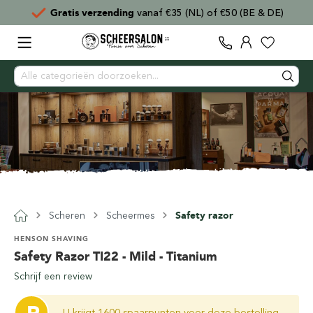
& DE)
Voor
15:00
besteld,
direct verzonden
Scheren
Scheermes
Safety razor
HENSON SHAVING
Safety Razor TI22 - Mild - Titanium
Schrijf een review
U krijgt 1600 spaarpunten voor deze bestelling