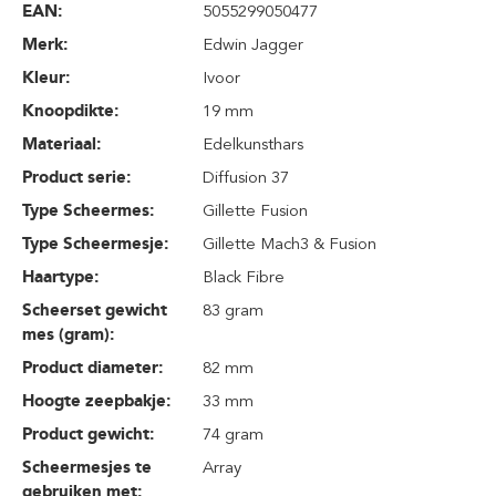
EAN:
5055299050477
Merk:
Edwin Jagger
Kleur:
Ivoor
Knoopdikte:
19 mm
Materiaal:
Edelkunsthars
Product serie:
Diffusion 37
Type Scheermes:
Gillette Fusion
Type Scheermesje:
Gillette Mach3 & Fusion
Haartype:
Black Fibre
Scheerset gewicht
83 gram
mes (gram):
Product diameter:
82 mm
Hoogte zeepbakje:
33 mm
Product gewicht:
74 gram
Scheermesjes te
Array
gebruiken met: