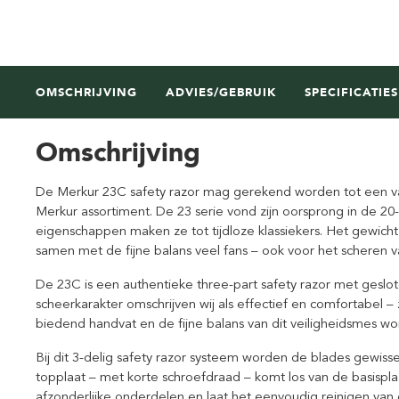
OMSCHRIJVING
ADVIES/GEBRUIK
SPECIFICATIES
Omschrijving
De Merkur 23C safety razor mag gerekend worden tot een va
Merkur assortiment. De 23 serie vond zijn oorsprong in de 20-
eigenschappen maken ze tot tijdloze klassiekers. Het gewich
samen met de fijne balans veel fans – ook voor het scheren v
De 23C is een authentieke three-part safety razor met geslo
scheerkarakter omschrijven wij als effectief en comfortabel – 
biedend handvat en de fijne balans van dit veiligheidsmes 
Bij dit 3-delig safety razor systeem worden de blades gewisse
topplaat – met korte schroefdraad – komt los van de basisplaa
afzonderlijke onderdelen en laat het eenvoudig reinigen van