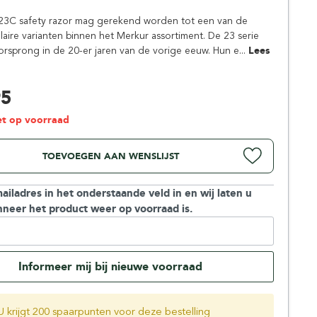
Simpsons
23C safety razor mag gerekend worden tot een van de
Stirling Soap Company
aire varianten binnen het Merkur assortiment. De 23 serie
St. James of London
orsprong in de 20-er jaren van de vorige eeuw. Hun e...
Lees
95
iet op voorraad
TOEVOEGEN AAN WENSLIJST
ailadres in het onderstaande veld in en wij laten u
neer het product weer op voorraad is.
Informeer mij bij nieuwe voorraad
U krijgt 200 spaarpunten voor deze bestelling