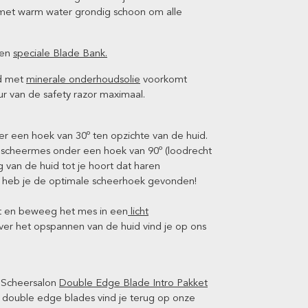
 met warm water grondig schoon om alle
een
speciale Blade Bank.
ad met
minerale onderhoudsolie
voorkomt
ur van de safety razor maximaal.
er een hoek van 30º ten opzichte van de huid.
 scheermes onder een hoek van 90º (loodrecht
g van de huid tot je hoort dat haren
 heb je de optimale scheerhoek gevonden!
nt en beweeg het mes in een
licht
ver het opspannen van de huid vind je op ons
et Scheersalon
Double Edge Blade Intro Pakket
l double edge blades vind je terug op onze