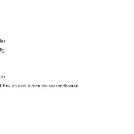
des
dlg
des
ncl. btw en excl. eventuele
verzendkosten