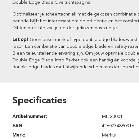
Double Edge Blade Overzichtspagina
.
Optimaliseer je scheertechniek met de gekozen combinatie 
periode blijft het interessant om de efficiëntie en het comf
Dit ten opzichte van je eerder gekozen basismesje.
Let op!
Geen enkel merk of type double edge blades werkt o
razor. Een combinatie van double edge blade en safety razo
B een teleurstellende ervaring zijn. Om jouw optimale double
Double Edge Blade Intro Pakket
ook een handig én voordelig 
double-edge blades met afwijkende scheerkarakters en sche
Specificaties
Artikelnummer:
ME-23001
EAN:
4260734880316
Merk:
Merkur