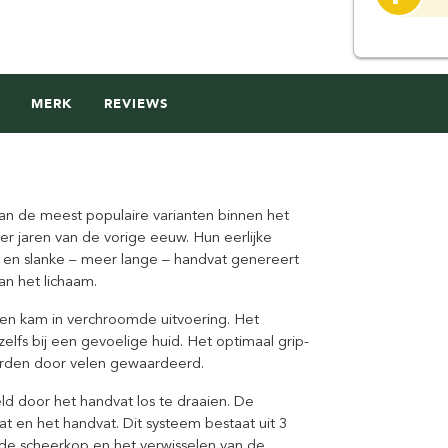
MERK
REVIEWS
n de meest populaire varianten binnen het
er jaren van de vorige eeuw. Hun eerlijke
t en slanke – meer lange – handvat genereert
an het lichaam.
ten kam in verchroomde uitvoering. Het
zelfs bij een gevoelige huid. Het optimaal grip-
worden door velen gewaardeerd.
ld door het handvat los te draaien. De
t en het handvat. Dit systeem bestaat uit 3
 de scheerkop en het verwisselen van de