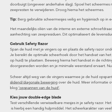
doorbuigt (ongeveer anderhalve slag). Spoel het scheermes
zeepresten te verwijderen. Droog hierna het scheermes.
Tip:
Berg gebruikte scheermesjes veilig en hygiënisch op in 
Het maandelijks oliën van de interne en externe schroefdra
aanhechting van zeepresiduen. Dit optimaliseert de levensdu
Gebruik Safety Razor
Span de huid met je vingers op en plaats de safety razor ond
Je bereikt de optimale scheerhoek door het handvat van het
op huid) te plaatsen. Beweeg hierna het handvat in de richtin
doorgesneden worden en je minimale weerstand ervaart. Nu
Scheer altijd weg van de vingers waarmee je de huid opspa
slidend/diagonale beweging
over de huid. Meer informatie o
blog
‘opspannen van de huid’
.
Kies jouw double-edge blade
Test verschillende verwisselbare mesjes in je safety razor. H
is hierbij een handig hulpmiddel. Het scheerkarakter van vee