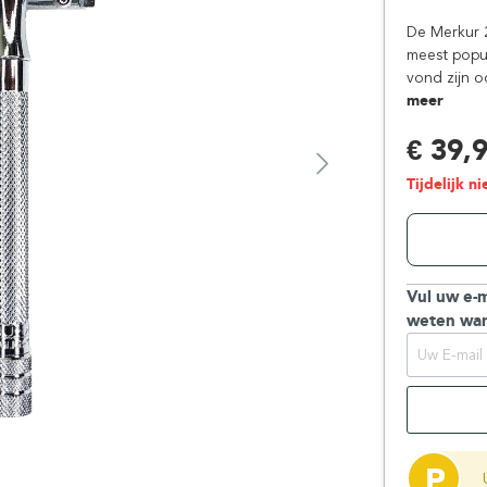
Floris London
Parker
De Merkur 
Gentlemen's Tonic
Pereira Shavery
meest popul
vond zijn o
Giesen & Forsthoff
Perma-Sharp
meer
Gillette
Personna
€ 39,
Henson Shaving
Phoenix Artisan
Herold Solingen
Premax
Tijdelijk n
Kasho Kai
Proraso
Vul uw e-m
weten wan
P