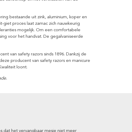
ing bestaande uit zink, aluminium, koper en
t-giet proces laat zamac zich nauwkeurig
leranties mogelijk. Om een comfortabele
sing voor het handvat. De gegalvaniseerde
.
ent van safety razors sinds 1896. Dankzij de
 deze producent van safety razors en manicure
waliteit loont.
ade.
los dat het vervangbaar mesje niet meer