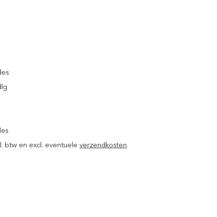
des
dlg
des
ncl. btw en excl. eventuele
verzendkosten