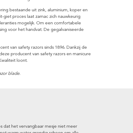
ing bestaande uit zink, aluminium, koper en
t-giet proces laat zamac zich nauwkeurig
leranties mogelijk. Om een comfortabele
sing voor het handvat. De gegalvaniseerde
.
ent van safety razors sinds 1896. Dankzij de
 deze producent van safety razors en manicure
waliteit loont.
zor blade.
los dat het vervangbaar mesje niet meer
 met warm water grondig schoon om alle