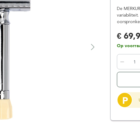
Floris London
Parker
De MERKUR 5
Gentlemen's Tonic
Pereira Shavery
variabilitei
oorspronkel
Giesen & Forsthoff
Perma-Sharp
Gillette
Personna
€ 69,
Henson Shaving
Phoenix Artisan
Op voorra
Herold Solingen
Premax
Kasho Kai
Proraso
P