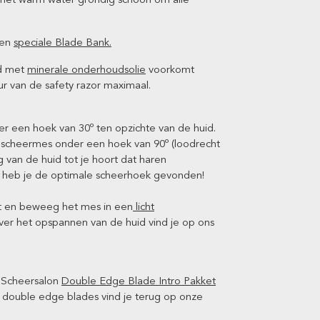
een
speciale Blade Bank.
ad met
minerale onderhoudsolie
voorkomt
ur van de safety razor maximaal.
er een hoek van 30º ten opzichte van de huid.
 scheermes onder een hoek van 90º (loodrecht
g van de huid tot je hoort dat haren
 heb je de optimale scheerhoek gevonden!
nt en beweeg het mes in een
licht
ver het opspannen van de huid vind je op ons
et Scheersalon
Double Edge Blade Intro Pakket
l double edge blades vind je terug op onze