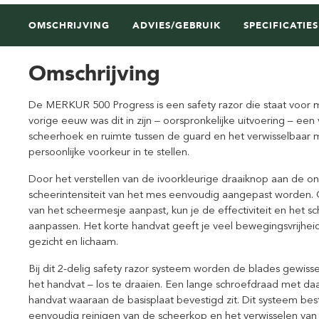
OMSCHRIJVING
ADVIES/GEBRUIK
SPECIFICATIES
Omschrijving
De MERKUR 500 Progress is een safety razor die staat voor max
vorige eeuw was dit in zijn – oorspronkelijke uitvoering – een
scheerhoek en ruimte tussen de guard en het verwisselbaar m
persoonlijke voorkeur in te stellen.
Door het verstellen van de ivoorkleurige draaiknop aan de on
scheerintensiteit van het mes eenvoudig aangepast worden.
van het scheermesje aanpast, kun je de effectiviteit en het s
aanpassen. Het korte handvat geeft je veel bewegingsvrijhei
gezicht en lichaam.
Bij dit 2-delig safety razor systeem worden de blades gewiss
het handvat – los te draaien. Een lange schroefdraad met daa
handvat waaraan de basisplaat bevestigd zit. Dit systeem best
eenvoudig reinigen van de scheerkop en het verwisselen van