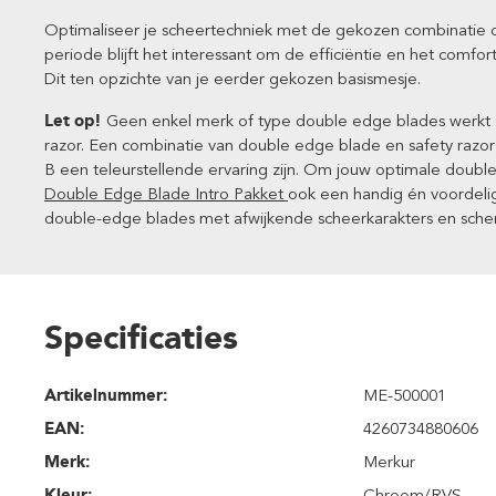
Optimaliseer je scheertechniek met de gekozen combinatie 
periode blijft het interessant om de efficiëntie en het comf
Dit ten opzichte van je eerder gekozen basismesje.
Let op!
Geen enkel merk of type double edge blades werkt o
razor. Een combinatie van double edge blade en safety razo
B een teleurstellende ervaring zijn. Om jouw optimale double
Double Edge Blade Intro Pakket
ook een handig én voordelig 
double-edge blades met afwijkende scheerkarakters en sche
Specificaties
Artikelnummer:
ME-500001
EAN:
4260734880606
Merk:
Merkur
Kleur:
Chroom/RVS