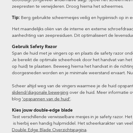
zeepresten te verwijderen. Droog hierna het scheermes.
Tip:
Berg gebruikte scheermesjes veilig en hygiënisch op in 
Het maandelijks oliën van de interne en externe schroefdra
aanhechting van zeepresiduen. Dit optimaliseert de levensdu
Gebruik Safety Razor
Span de huid met je vingers op en plaats de safety razor ond
Je bereikt de optimale scheerhoek door het handvat van het
op huid) te plaatsen. Beweeg hierna het handvat in de richtin
doorgesneden worden en je minimale weerstand ervaart. Nu
Scheer altijd weg van de vingers waarmee je de huid opspa
slidend/diagonale beweging
over de huid. Meer informatie o
blog
‘opspannen van de huid’
.
Kies jouw double-edge blade
Test verschillende verwisselbare mesjes in je safety razor. H
is hierbij een handig hulpmiddel. Het scheerkarakter van vee
Double Edge Blade Overzichtspagina
.