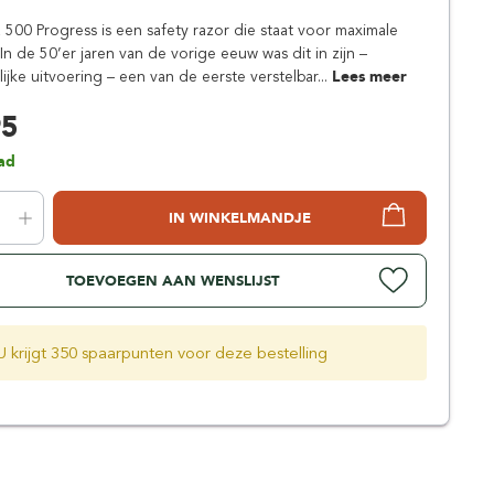
Simpsons
00 Progress is een safety razor die staat voor maximale
Stirling Soap Company
t. In de 50’er jaren van de vorige eeuw was dit in zijn –
St. James of London
ijke uitvoering – een van de eerste verstelbar...
Lees meer
95
ad
IN WINKELMANDJE
TOEVOEGEN AAN WENSLIJST
U krijgt 350 spaarpunten voor deze bestelling