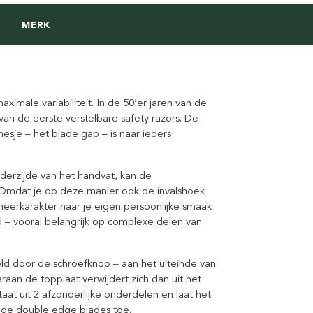
MERK
imale variabiliteit. In de 50’er jaren van de
 van de eerste verstelbare safety razors. De
esje – het blade gap – is naar ieders
derzijde van het handvat, kan de
 Omdat je op deze manier ook de invalshoek
cheerkarakter naar je eigen persoonlijke smaak
d – vooral belangrijk op complexe delen van
eld door de schroefknop – aan het uiteinde van
raan de topplaat verwijdert zich dan uit het
aat uit 2 afzonderlijke onderdelen en laat het
 de double edge blades toe.