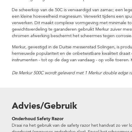
De scheerkop van de 50C is vervaardigd van zamac; een leger
een kleine hoeveelheid magnesium. Verwerkt tijdens een spui
verwerken. Dit maakt complexe vormgeving met minimale to
gewichtsverdeling te garanderen gebruikt Merkur zuiver mes
chromen afwerking beschermt het scheermes tegen corrosie
Merkur, gevestigd in de Duitse messenstad Solingen, is produc
hernieuwde populariteit en de onbetwistbare kwaliteit draait
instrumenten - tot op de dag van vandaag - op volle toeren. K
De Merkur 500C wordt geleverd met 1 Merkur double edge ra
Advies/Gebruik
Onderhoud Safety Razor
Draai na het gebruik van de safety razor het handvat zo ver 
doorbuigt (ongeveer anderhalve slag). Spoel het scheermes