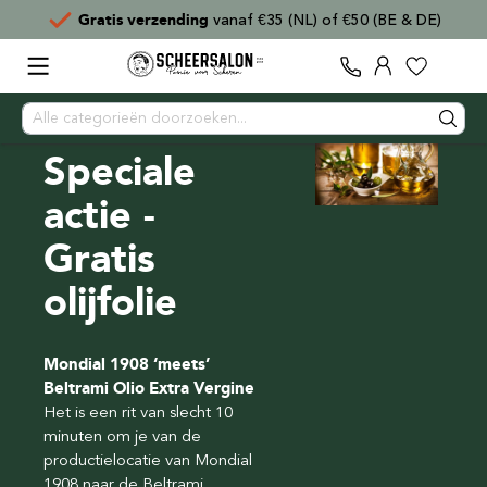
Gratis verzending
vanaf €35 (NL) of €50 (BE & DE)
Speciale
actie -
Gratis
olijfolie
Mondial 1908 ‘meets’
Beltrami Olio Extra Vergine
Het is een rit van slecht 10
minuten om je van de
productielocatie van Mondial
1908 naar de Beltrami