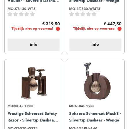
Houder - Silvertip Dashaar
Silvertip Dashaar - Wengé
- Wengé
MO-ST-130-WT3
MO-ST-530-WMT3
€ 319,50
€ 447,50
Tijdelijk niet op voorraad
Tijdelijk niet op voorraad
info
info
MONDIAL 1908
MONDIAL 1908
Prestige Scheerset Safety
Sphaera Scheerset Mach3 -
Razor - Silvertip Dashaar -
Silvertip Dashaar - Wengé
Wengé
MO-ST-530-WST3
MO-ST-SPH-A-M