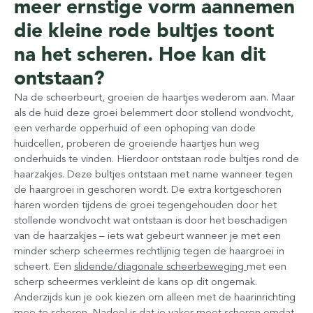
meer ernstige vorm aannemen
die kleine rode bultjes toont
na het scheren. Hoe kan dit
ontstaan?
Na de scheerbeurt, groeien de haartjes wederom aan. Maar
als de huid deze groei belemmert door stollend wondvocht,
een verharde opperhuid of een ophoping van dode
huidcellen, proberen de groeiende haartjes hun weg
onderhuids te vinden. Hierdoor ontstaan rode bultjes rond de
haarzakjes. Deze bultjes ontstaan met name wanneer tegen
de haargroei in geschoren wordt. De extra kortgeschoren
haren worden tijdens de groei tegengehouden door het
stollende wondvocht wat ontstaan is door het beschadigen
van de haarzakjes – iets wat gebeurt wanneer je met een
minder scherp scheermes rechtlijnig tegen de haargroei in
scheert. Een
slidende/diagonale scheerbeweging
met een
scherp scheermes verkleint de kans op dit ongemak.
Anderzijds kun je ook kiezen om alleen met de haarinrichting
mee te scheren. Nadeel is dat je vaker moet scheren omdat