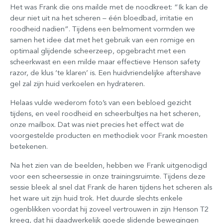
Het was Frank die ons mailde met de noodkreet: “Ik kan de
deur niet uit na het scheren – één bloedbad, irritatie en
roodheid nadien”. Tijdens een belmoment vormden we
samen het idee dat met het gebruik van een romige en
optimaal glijdende scheerzeep, opgebracht met een
scheerkwast en een milde maar effectieve Henson safety
razor, de klus ‘te klaren’ is. Een huidvriendelijke aftershave
gel zal zijn huid verkoelen en hydrateren.
Helaas vulde wederom foto’s van een bebloed gezicht
tijdens, en veel roodheid en scheerbultjes na het scheren,
onze mailbox. Dat was niet precies het effect wat de
voorgestelde producten en methodiek voor Frank moesten
betekenen.
Na het zien van de beelden, hebben we Frank uitgenodigd
voor een scheersessie in onze trainingsruimte. Tijdens deze
sessie bleek al snel dat Frank de haren tijdens het scheren als
het ware uit zijn huid trok. Het duurde slechts enkele
ogenblikken voordat hij zoveel vertrouwen in zijn Henson T2
kreeg, dat hij daadwerkelijk goede slidende bewegingen