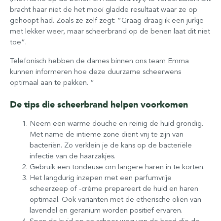
bracht haar niet de het mooi gladde resultaat waar ze op
gehoopt had. Zoals ze zelf zegt: ”Graag draag ik een jurkje
met lekker weer, maar scheerbrand op de benen laat dit niet
toe”.
Telefonisch hebben de dames binnen ons team Emma
kunnen informeren hoe deze duurzame scheerwens
optimaal aan te pakken. “
De tips die scheerbrand helpen voorkomen
Neem een warme douche en reinig de huid grondig.
Met name de intieme zone dient vrij te zijn van
bacteriën. Zo verklein je de kans op de bacteriële
infectie van de haarzakjes.
Gebruik een tondeuse om langere haren in te korten.
Het langdurig inzepen met een parfumvrije
scheerzeep of -crème prepareert de huid en haren
optimaal. Ook varianten met de etherische oliën van
lavendel en geranium worden positief ervaren.
Span de huid op en scheer weg van de hand die de