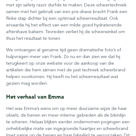
met zijn safety razor durfde te maken. Deze scheertechniek
samen met het gebruik van een pre-shave bracht Frank een
flinke stap dichter bij een optimaal scheerresultaat. Ook
ervaarde hij het effect van een milde goed hydraterende
aftershave balsem. Tevreden verliet hij de scheerwinkel om
thuis het resultaat te tonen.
We ontvangen al geruime tijd geen dramatische foto’s of
hulpvragen meer van Frank. Zo nu en dan zien we dat hij
terugkeert op onze website voor de aankoop van die
artikelen die hem sámen met de juist techniek scheerbrand
helpen voorkomen. Hij heeft nu het scheerresultaat wat
gezien mag worden.
Het verhaal van Emma
Het was Emma’s wens om op meer duurzame wijze de haar
oksels, de benen en meer intieme gebieden als de bikinilijn
te scheren. Helaas blijken eerder ondernomen pogingen een
onhebbelijke mate van ingegroeide haartjes en scheerbrand
(met name op de benen en haar bikinilijn) te veroorzaken. Dit